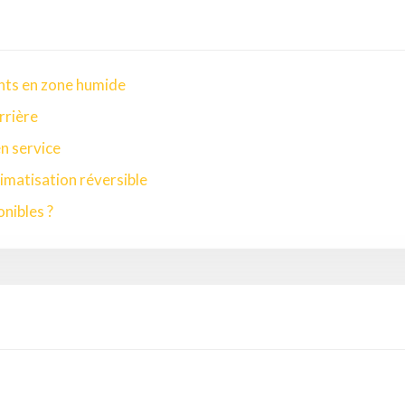
nts en zone humide
rrière
en service
imatisation réversible
onibles ?