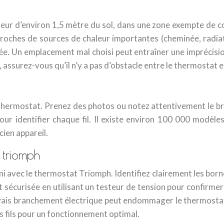
teur d’environ 1,5 mètre du sol, dans une zone exempte de cour
s proches de sources de chaleur importantes (cheminée, radi
e. Un emplacement mal choisi peut entraîner une imprécisio
ssurez-vous qu’il n’y a pas d’obstacle entre le thermostat et 
hermostat. Prenez des photos ou notez attentivement le bran
ur identifier chaque fil. Il existe environ 100 000 modèles
ien appareil.
 triomph
avec le thermostat Triomph. Identifiez clairement les bornes
e et sécurisée en utilisant un testeur de tension pour confir
vais branchement électrique peut endommager le thermostat 
s fils pour un fonctionnement optimal.