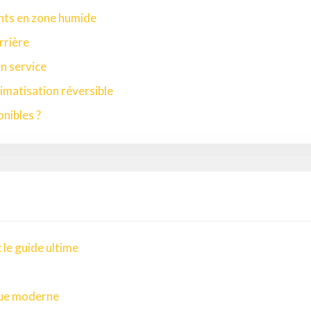
nts en zone humide
rrière
en service
imatisation réversible
onibles ?
le guide ultime
ique moderne