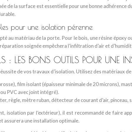
née de la surface est essentielle pour une bonne adhérence du
durable.
ables pour une isolation pérenne
té au matériau de la porte. Pour le bois, une résine époxy o
réparation soignée empêchera l’infiltration d’air et d’humidit
S : LES BONS OUTILS POUR UNE IN
 réussite de vos travaux d’isolation. Utilisez des matériaux d
brosse), film isolant (épaisseur minimale de 20 microns), masti
ou PVC avec joint intégré).
ter, règle, mètre ruban, détecteur de courant d’air, pinceau, 
solation par l’extérieur), il est recommandé de faire appel 
et assurera une installation optimale.