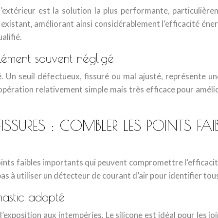
 l’extérieur est la solution la plus performante, particuliè
 existant, améliorant ainsi considérablement l’efficacité éne
alifié.
lément souvent négligé
ité. Un seuil défectueux, fissuré ou mal ajusté, représente
opération relativement simple mais très efficace pour amélior
FISSURES : COMBLER LES POINTS FA
oints faibles importants qui peuvent compromettre l’efficaci
s à utiliser un détecteur de courant d’air pour identifier tous
mastic adapté
xposition aux intempéries. Le silicone est idéal pour les joi