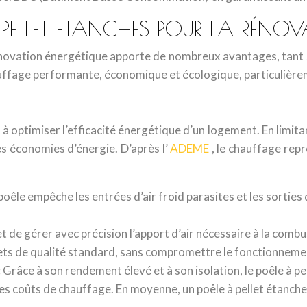
 PELLET ETANCHES POUR LA RÉNOV
énovation énergétique apporte de nombreux avantages, tant su
e chauffage performante, économique et écologique, particuli
t à optimiser l’efficacité énergétique d’un logement. En limit
s économies d’énergie. D’après l’
ADEME
, le chauffage rep
 poêle empêche les entrées d’air froid parasites et les sorties
et de gérer avec précision l’apport d’air nécessaire à la com
pellets de qualité standard, sans compromettre le fonctionnem
:
Grâce à son rendement élevé et à son isolation, le poêle à 
es coûts de chauffage. En moyenne, un poêle à pellet étanche