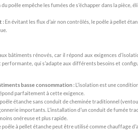
on du poêle empêche les fumées de s’échapper dans la pièce, é
t :
En évitant les flux d’air non contrôlés, le poêle à pellet ét
que.
ux bâtiments rénovés, car il répond aux exigences d’isolatio
et performante, qui s’adapte aux différents besoins et config
 bâtiments basse consommation :
L’isolation est une conditio
répond parfaitement à cette exigence.
n poêle étanche sans conduit de cheminée traditionnel (ventouse
çonnerie importants. L’installation d’un conduit de fumée tra
moins onéreuse et plus rapide.
e poêle à pellet étanche peut être utilisé comme chauffage 