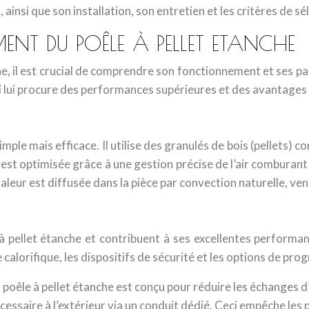
, ainsi que son installation, son entretien et les critères de 
NT DU POÊLE À PELLET ETANCHE
e, il est crucial de comprendre son fonctionnement et ses pa
qui lui procure des performances supérieures et des avantages
simple mais efficace. Il utilise des granulés de bois (pelle
ion est optimisée grâce à une gestion précise de l’air combur
leur est diffusée dans la pièce par convection naturelle, vent
 à pellet étanche et contribuent à ses excellentes performanc
alorifique, les dispositifs de sécurité et les options de pr
n poêle à pellet étanche est conçu pour réduire les échanges d’
écessaire à l’extérieur via un conduit dédié. Ceci empêche les