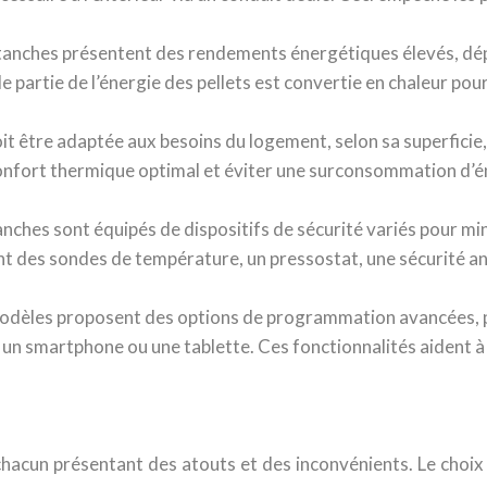
 étanches présentent des rendements énergétiques élevés, d
de partie de l’énergie des pellets est convertie en chaleur p
it être adaptée aux besoins du logement, selon sa superficie, 
nfort thermique optimal et éviter une surconsommation d’éne
anches sont équipés de dispositifs de sécurité variés pour min
des sondes de température, un pressostat, une sécurité ant
modèles proposent des options de programmation avancées, pe
ia un smartphone ou une tablette. Ces fonctionnalités aident 
, chacun présentant des atouts et des inconvénients. Le choi