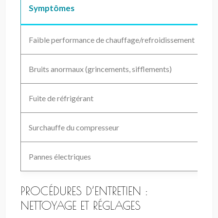
Symptômes
C
Faible performance de chauffage/refroidissement
Fi
Bruits anormaux (grincements, sifflements)
Ve
Fuite de réfrigérant
Pe
Surchauffe du compresseur
Ma
Pannes électriques
Pr
PROCÉDURES D’ENTRETIEN :
NETTOYAGE ET RÉGLAGES