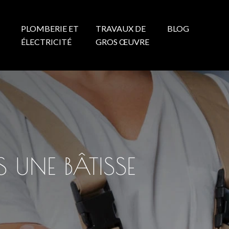
PLOMBERIE ET
TRAVAUX DE
BLOG
N
ÉLECTRICITÉ
GROS ŒUVRE
 UNE BÂTISSE