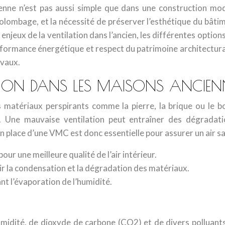
ne n’est pas aussi simple que dans une construction moder
 colombage, et la nécessité de préserver l’esthétique du bât
enjeux de la ventilation dans l’ancien, les différentes option
performance énergétique et respect du patrimoine architectura
avaux.
ATION DANS LES MAISONS ANCIEN
 matériaux perspirants comme la pierre, la brique ou le bo
n. Une mauvaise ventilation peut entraîner des dégrada
place d’une VMC est donc essentielle pour assurer un air sai
ur une meilleure qualité de l’air intérieur.
ir la condensation et la dégradation des matériaux.
t l’évaporation de l’humidité.
umidité, de dioxyde de carbone (CO2) et de divers polluants p