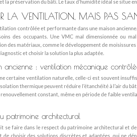
 la préservation du bâti. Le taux d’humidité idéal se situe e
R LA VENTILATION, MAIS PAS S
tilation contrôlée et performante dans une maison ancienne.
soins des occupants. Une VMC mal dimensionnée ou mal i
n des matériaux, comme le développement de moisissures et 
iagnostic et choisir la solution la plus adaptée.
ancienne : ventilation mécanique contrôlé
 certaine ventilation naturelle, celle-ci est souvent insuffi
isolation thermique peuvent réduire l’étanchéité à l’air du b
n renouvellement constant, même en période de faible venti
u patrimoine architectural
 se faire dans le respect du patrimoine architectural et des
 de choisir des solutions discrètes et adaptées, qui ne dén