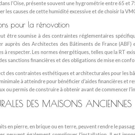
 dans l’Oise, présente souvent une hygrométrie entre 65 et 7
 les causes de cette humidité excessive et de choisir la VMC
ions pour la rénovation
ut être soumise à des contraintes réglementaires spécifiq
ner auprès des Architectes des Bâtiments de France (ABF) e
es à respecter. Les normes énergétiques, telles que la RT exi
es sanctions financières et des obligations de mise en confo
ct des contraintes esthétiques et architecturales pour les b
imale à atteindre pour bénéficier d’aides financières et re
ux ou permis de construire à obtenir avant de commencer l’in
RALES DES MAISONS ANCIENNES ET
 en pierre, en brique ou en terre, peuvent rendre le passage 
es peuvent également compliquer l’installation. Il est impo