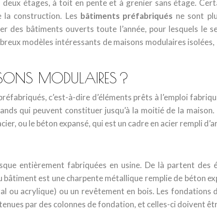
u deux étages, à toit en pente et à grenier sans étage. Cer
e la construction. Les
bâtiments préfabriqués
ne sont pl
r des bâtiments ouverts toute l’année, pour lesquels le seu
breux modèles intéressants de maisons modulaires isolées, 
ISONS MODULAIRES ?
réfabriqués, c’est-à-dire d’éléments prêts à l’emploi fabriq
rands qui peuvent constituer jusqu’à la moitié de la maiso
acier, ou le béton expansé, qui est un cadre en acier rempli d’
que entièrement fabriquées en usine. De là partent des él
bâtiment est une charpente métallique remplie de béton expan
éral ou acrylique) ou un revêtement en bois. Les fondations
enues par des colonnes de fondation, et celles-ci doivent êtr