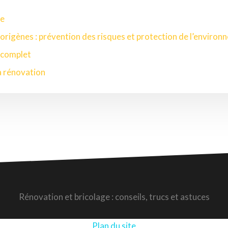
ée
gorigènes : prévention des risques et protection de l’enviro
 complet
a rénovation
Rénovation et bricolage : conseils, trucs et astuces
Plan du site