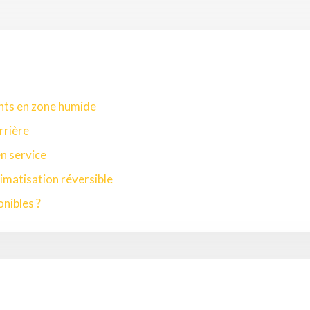
nts en zone humide
rrière
en service
imatisation réversible
onibles ?