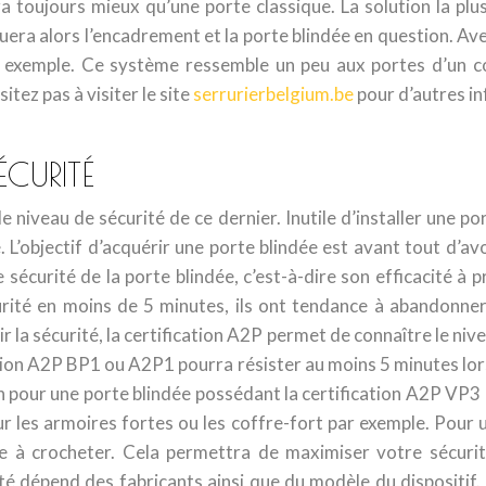
 toujours mieux qu’une porte classique. La solution la plus
tuera alors l’encadrement et la porte blindée en question. Av
 exemple. Ce système ressemble un peu aux portes d’un cof
itez pas à visiter le site
serrurierbelgium.be
pour d’autres in
CURITÉ
 niveau de sécurité de ce dernier. Inutile d’installer une p
’objectif d’acquérir une porte blindée est avant tout d’avoi
écurité de la porte blindée, c’est-à-dire son efficacité à 
urité en moins de 5 minutes, ils ont tendance à abandonner
r la sécurité, la certification A2P permet de connaître le nive
ion A2P BP1 ou A2P1 pourra résister au moins 5 minutes lors
 pour une porte blindée possédant la certification A2P VP3
ur les armoires fortes ou les coffre-fort par exemple. Pour u
ible à crocheter. Cela permettra de maximiser votre sécur
 dépend des fabricants ainsi que du modèle du dispositif. 