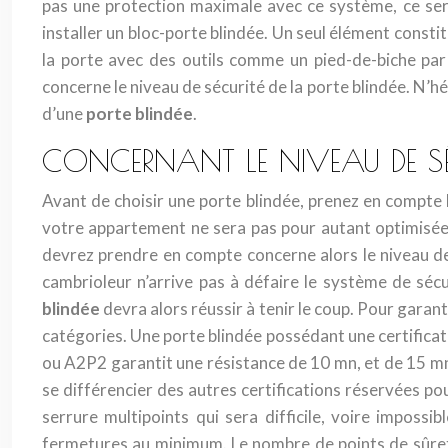
pas une protection maximale avec ce système, ce sera
installer un bloc-porte blindée. Un seul élément consti
la porte avec des outils comme un pied-de-biche par
concerne le niveau de sécurité de la porte blindée. N’hés
d’une
porte blindée
.
CONCERNANT LE NIVEAU DE SÉ
Avant de choisir une porte blindée, prenez en compte le
votre appartement ne sera pas pour autant optimisée. L
devrez prendre en compte concerne alors le niveau de s
cambrioleur n’arrive pas à défaire le système de séc
blindée
devra alors réussir à tenir le coup. Pour garanti
catégories. Une porte blindée possédant une certificat
ou A2P2 garantit une résistance de 10 mn, et de 15 mn
se différencier des autres certifications réservées po
serrure multipoints qui sera difficile, voire imposs
fermetures au minimum. Le nombre de points de sûreté