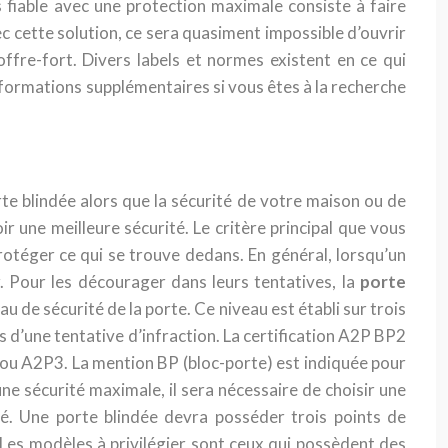
 fiable avec une protection maximale consiste à faire
ec cette solution, ce sera quasiment impossible d’ouvrir
fre-fort. Divers labels et normes existent en ce qui
formations supplémentaires si vous êtes à la recherche
orte blindée alors que la sécurité de votre maison ou de
r une meilleure sécurité. Le critère principal que vous
protéger ce qui se trouve dedans. En général, lorsqu’un
. Pour les décourager dans leurs tentatives, la
porte
au de sécurité de la porte. Ce niveau est établi sur trois
 d’une tentative d’infraction. La certification A2P BP2
 ou A2P3. La mention BP (bloc-porte) est indiquée pour
ne sécurité maximale, il sera nécessaire de choisir une
ité. Une porte blindée devra posséder trois points de
Les modèles à privilégier sont ceux qui possèdent des