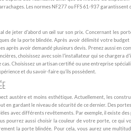
s arrachages. Les normes NF277 ou FFS 61-937 garantissent q
l de jeter d’abord un œil sur son prix. Concernant les porte
ques de la porte blindée. Après avoir délimité votre budget
es après avoir demandé plusieurs devis. Prenez aussi en compte
ères, choisissez avec soin l’installateur qui se chargera d’i
ce cas. Choisissez un artisan certifié ou une entreprise spéci
expérience et du savoir-faire qu’ils possèdent.
ÉE
pect austère et moins esthétique. Actuellement, les constr
ut en gardant le niveau de sécurité de ce dernier. Des portes
les avec différents revêtements. Par exemple, il existe des
us pourrez aussi choisir la couleur de votre porte, ce qui 
èrement la porte blindée. Pour cela, vous aurez une multit