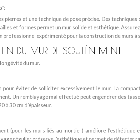
ec
s pierres et une technique de pose précise. Des techniques de
 tailles et formes permet un mur solide et esthétique. Assur
 à un professionnel expérimenté pour la construction de murs à
ETIEN DU MUR DE SOUTÈNEMENT
a longévité du mur.
our éviter de solliciter excessivement le mur. La compacti
ent. Un remblayage mal effectué peut engendrer des tassemen
0 à 30 cm d’épaisseur.
ent (pour les murs liés au mortier) améliore l’esthétique e
oyage régulier préserve l’esthétique et permet de détecter 