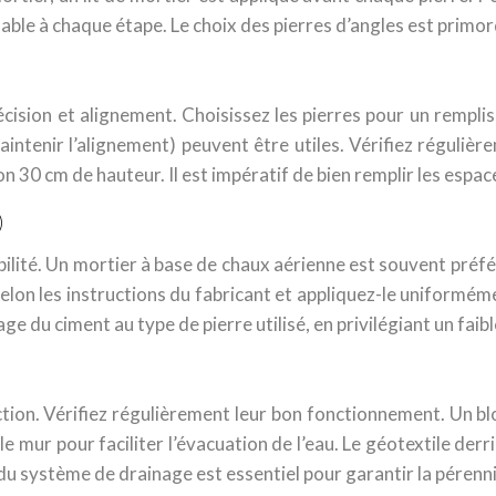
ensable à chaque étape. Le choix des pierres d’angles est primord
écision et alignement. Choisissez les pierres pour un rempl
maintenir l’alignement) peuvent être utiles. Vérifiez réguli
on 30 cm de hauteur. Il est impératif de bien remplir les espa
)
abilité. Un mortier à base de chaux aérienne est souvent préfér
elon les instructions du fabricant et appliquez-le uniformém
e du ciment au type de pierre utilisé, en privilégiant un faib
tion. Vérifiez régulièrement leur bon fonctionnement. Un b
e mur pour faciliter l’évacuation de l’eau. Le géotextile d
 du système de drainage est essentiel pour garantir la pérenn