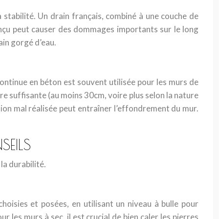
 stabilité. Un drain français, combiné à une couche de
 conçu peut causer des dommages importants sur le long
ain gorgé d’eau.
ontinue en béton est souvent utilisée pour les murs de
e suffisante (au moins 30cm, voire plus selon la nature
tion mal réalisée peut entraîner l’effondrement du mur.
SEILS
la durabilité.
hoisies et posées, en utilisant un niveau à bulle pour
 les murs à sec, il est crucial de bien caler les pierres