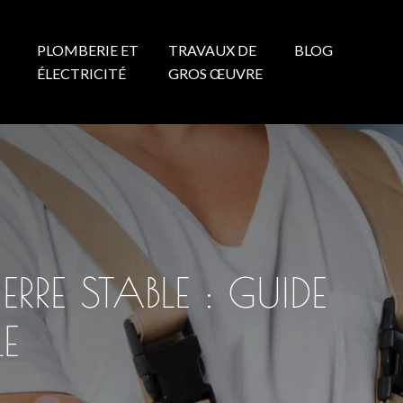
PLOMBERIE ET
TRAVAUX DE
BLOG
N
ÉLECTRICITÉ
GROS ŒUVRE
RE STABLE : GUIDE
E