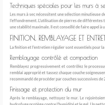
Techniques spéciales pour les murs à s
Les murs à sec nécessitent une sélection minutieuse de
l’effondrement. L’utilisation de pierres de différentes
une stabilité maximale. Il est conseillé de faire appel
FINITION, REMBLAYAGE ET ENTR
La finition et l’entretien régulier sont essentiels pour l
Remblayage contrôlé et compaction
Remblayez progressivement et contrôlez le processus p
remblai approprié et tassez chaque couche soigneusem
recommandé de procéder par couches successives de 2
Finissage et protection du mur
Après le remblayage, nettoyez le mur. Le rejointoiem
hydrofuge protège contre l’humidité et le gel. Un nett