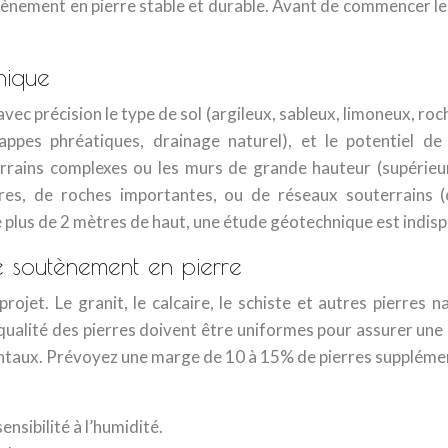
tènement en pierre stable et durable. Avant de commencer les t
nique
 avec précision le type de sol (argileux, sableux, limoneux, ro
nappes phréatiques, drainage naturel), et le potentiel d
rains complexes ou les murs de grande hauteur (supérieure
bres, de roches importantes, ou de réseaux souterrains (
 plus de 2 mètres de haut, une étude géotechnique est indis
e soutènement en pierre
 projet. Le granit, le calcaire, le schiste et autres pierres
la qualité des pierres doivent être uniformes pour assurer un
ux. Prévoyez une marge de 10 à 15% de pierres supplémenta
nsibilité à l’humidité.