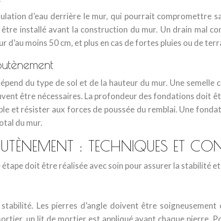
mulation d’eau derrière le mur, qui pourrait compromettre sa
t être installé avant la construction du mur. Un drain mal
r d’au moins 50 cm, et plus en cas de fortes pluies ou de terr
soutènement
dépend du type de sol et de la hauteur du mur. Une semelle c
uvent être nécessaires. La profondeur des fondations doit êtr
ble et résister aux forces de poussée du remblai. Une fonda
otal du mur.
TÈNEMENT : TECHNIQUES ET CON
ape doit être réalisée avec soin pour assurer la stabilité et 
stabilité. Les pierres d’angle doivent être soigneusement c
rtier, un lit de mortier est appliqué avant chaque pierre. Pour