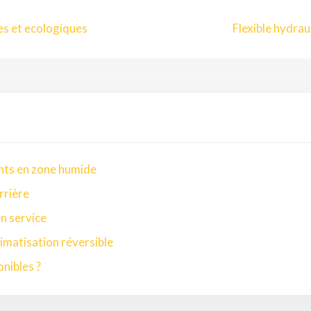
es et ecologiques
Flexible hydrau
nts en zone humide
rrière
en service
imatisation réversible
onibles ?