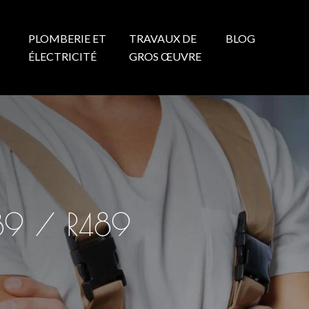
PLOMBERIE ET
TRAVAUX DE
BLOG
N
ÉLECTRICITÉ
GROS ŒUVRE
9 / R489