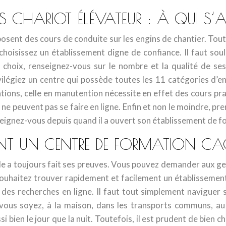
CHARIOT ÉLÉVATEUR : À QUI S’A
sent des cours de conduite sur les engins de chantier. Toute
 choisissez un établissement digne de confiance. Il faut so
re choix, renseignez-vous sur le nombre et la qualité de s
vilégiez un centre qui possède toutes les 11 catégories d’en
ions, celle en manutention nécessite en effet des cours pra
 ne peuvent pas se faire en ligne. Enfin et non le moindre, pr
nseignez-vous depuis quand il a ouvert son établissement de 
T UN CENTRE DE FORMATION CAC
ille a toujours fait ses preuves. Vous pouvez demander aux ge
souhaitez trouver rapidement et facilement un établissement 
des recherches en ligne. Il faut tout simplement naviguer s
ous soyez, à la maison, dans les transports communs, au 
en le jour que la nuit. Toutefois, il est prudent de bien chois