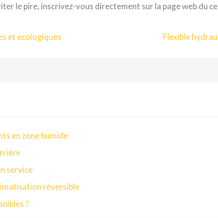
ter le pire, inscrivez-vous directement sur la page web du c
es et ecologiques
Flexible hydrau
nts en zone humide
rrière
en service
imatisation réversible
onibles ?