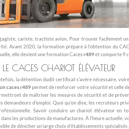
agiste, cariste, tractiste avion. Pour trouver facilement un
urité. Avant 2020, la formation prépare à l’obtention du CAC
tuelle, elle devient une formation Caces
r489
et comporte 9 c
 LE CACES CHARIOT ÉLÉVATEUR
utefois, la détention dudit certificat s’avère nécessaire, voi
on caces r489
permet de renforcer votre sécurité et celle des
rmettront de maîtriser les mesures de sécurité et de préve
 demandeurs d’emploi. Quoi qu’on dise, les recruteurs privi
 professionnelle. Savoir conduire un chariot élévateur en t
u dans les productions de manufactures. À l’heure actuelle, 
ssible de dénicher un large choix d’établissements spécialisé