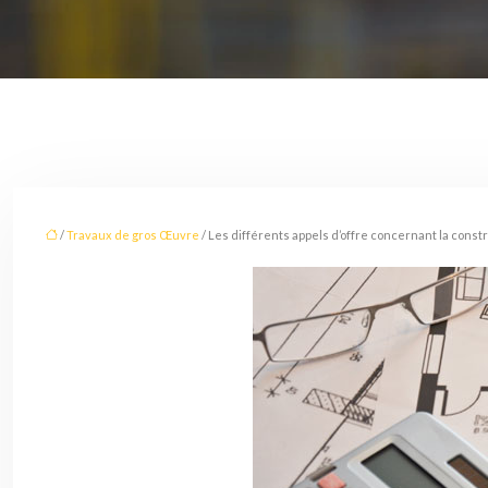
/
Travaux de gros Œuvre
/ Les différents appels d’offre concernant la const