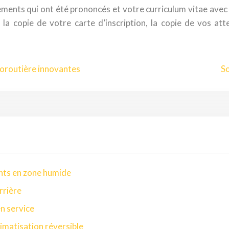
gements qui ont été prononcés et votre curriculum vitae ave
la copie de votre carte d’inscription, la copie de vos att
toroutière innovantes
So
nts en zone humide
rrière
en service
imatisation réversible