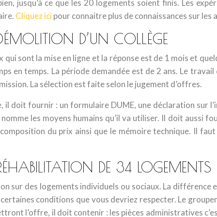
en, jusqu’à ce que les 20 logements soient finis. Les expér
aire.
Cliquez ici
pour connaitre plus de connaissances sur les a
 DÉMOLITION D’UN COLLÈGE
ux qui sont la mise en ligne et la réponse est de 1 mois et que
s en temps. La période demandée est de 2 ans. Le travail d
mission. La sélection est faite selon le jugement d’offres.
, il doit fournir : un formulaire DUME, une déclaration sur 
il nomme les moyens humains qu’il va utiliser. Il doit aussi fo
décomposition du prix ainsi que le mémoire technique. Il fau
A RÉHABILITATION DE 34 LOGEMENT
tation sur des logements individuels ou sociaux. La différence
 a certaines conditions que vous devriez respecter. Le group
nt l’offre, il doit contenir : les pièces administratives c’es