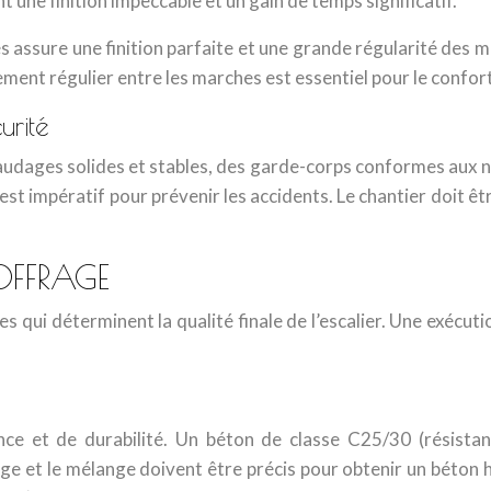
une finition impeccable et un gain de temps significatif.
s assure une finition parfaite et une grande régularité des 
ment régulier entre les marches est essentiel pour le confort 
urité
audages solides et stables, des garde-corps conformes aux n
st impératif pour prévenir les accidents. Le chantier doit êt
OFFRAGE
qui déterminent la qualité finale de l’escalier. Une exécutio
nce et de durabilité. Un béton de classe C25/30 (résista
 et le mélange doivent être précis pour obtenir un béton h