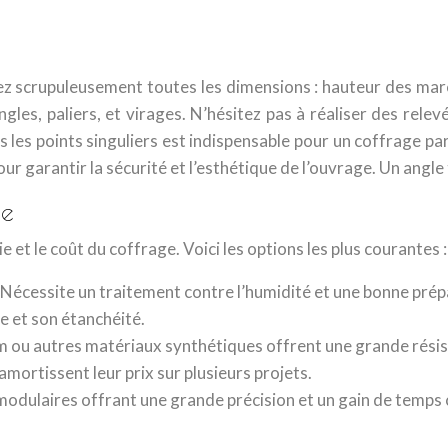
ifiez scrupuleusement toutes les dimensions : hauteur des m
gles, paliers, et virages. N’hésitez pas à réaliser des rele
us les points singuliers est indispensable pour un coffrage pa
our garantir la sécurité et l’esthétique de l’ouvrage. Un angle 
ge
e et le coût du coffrage. Voici les options les plus courantes :
r. Nécessite un traitement contre l’humidité et une bonne pré
e et son étanchéité.
 ou autres matériaux synthétiques offrent une grande résista
s amortissent leur prix sur plusieurs projets.
modulaires offrant une grande précision et un gain de temps c