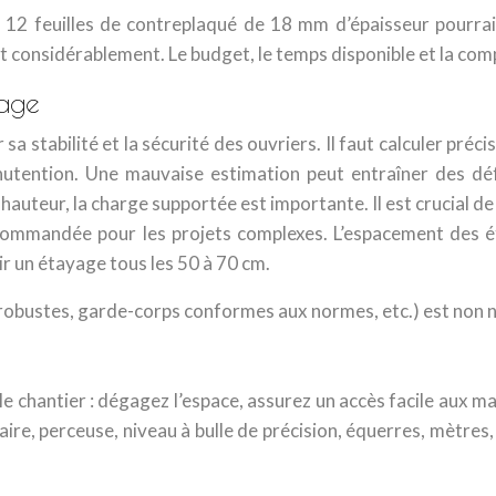
12 feuilles de contreplaqué de 18 mm d’épaisseur pourraien
considérablement. Le budget, le temps disponible et la comp
rage
a stabilité et la sécurité des ouvriers. Il faut calculer préc
nutention. Une mauvaise estimation peut entraîner des d
hauteur, la charge supportée est importante. Il est crucial d
 recommandée pour les projets complexes. L’espacement des é
r un étayage tous les 50 à 70 cm.
 robustes, garde-corps conformes aux normes, etc.) est non 
e chantier : dégagez l’espace, assurez un accès facile aux m
ulaire, perceuse, niveau à bulle de précision, équerres, mètre