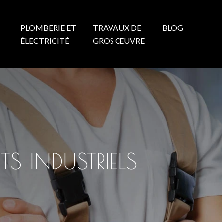
PLOMBERIE ET
TRAVAUX DE
BLOG
N
ÉLECTRICITÉ
GROS ŒUVRE
S INDUSTRIELS