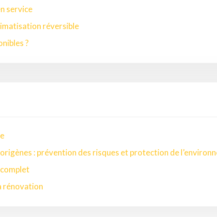
en service
imatisation réversible
onibles ?
ée
gorigènes : prévention des risques et protection de l’enviro
 complet
a rénovation